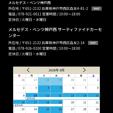
メルセデス・ベンツ神戸西
所在地 / 〒651-2132 兵庫県神戸市西区森友4-81-2
電話 / 078-921-0011 営業時間 / 10:00〜18:00
定休日 / 火曜日・水曜日
メルセデス・ベンツ神戸西 サーティファイドカーセ
ンター
所在地 / 〒651-2132 兵庫県神戸市西区森友2-14
電話 / 078-926-0100 営業時間 / 10:00〜18:00
定休日 / 火曜日・水曜日
2026年 8月
日
月
火
水
木
金
土
26
27
28
29
30
31
1
2
3
4
5
6
7
8
9
10
11
12
13
14
15
夏季休暇
16
17
18
19
20
21
22
夏季休暇
23
24
25
26
27
28
29