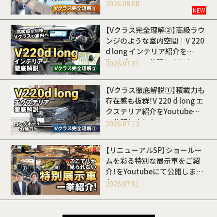
開しました
2026.08.08
NEW
【Vクラス完全理解②】高級ラウ
ンジのような室内空間｜V 220
d long インテリア紹介を
Youtubeにて公開しました
2026.07.31
【Vクラス徹底解説①】積載力も
存在感も抜群！V 220 d long エ
クステリア紹介をYoutubeに
て公開しました
2026.07.13
【リニューアルSP】ショールー
ムを彩る特別な展示車をご紹
介！をYoutubeにて公開しまし
た
2026.07.01