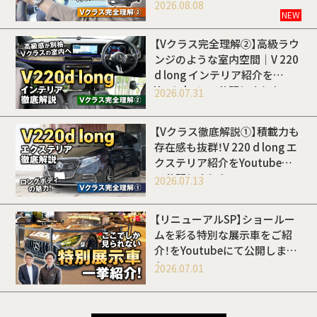
開しました
2026.08.08
NEW
【Vクラス完全理解②】高級ラウ
ンジのような室内空間｜V 220
d long インテリア紹介を
Youtubeにて公開しました
2026.07.31
【Vクラス徹底解説①】積載力も
存在感も抜群！V 220 d long エ
クステリア紹介をYoutubeに
て公開しました
2026.07.13
【リニューアルSP】ショールー
ムを彩る特別な展示車をご紹
介！をYoutubeにて公開しまし
た
2026.07.01