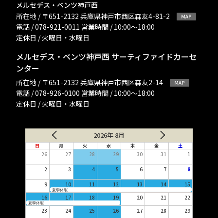
メルセデス・ベンツ神戸西
所在地 / 〒651-2132 兵庫県神戸市西区森友4-81-2
電話 / 078-921-0011 営業時間 / 10:00〜18:00
定休日 / 火曜日・水曜日
メルセデス・ベンツ神戸西 サーティファイドカーセ
ンター
所在地 / 〒651-2132 兵庫県神戸市西区森友2-14
電話 / 078-926-0100 営業時間 / 10:00〜18:00
定休日 / 火曜日・水曜日
2026年 8月
日
月
火
水
木
金
土
26
27
28
29
30
31
1
2
3
4
5
6
7
8
9
10
11
12
13
14
15
夏季休暇
16
17
18
19
20
21
22
夏季休暇
23
24
25
26
27
28
29