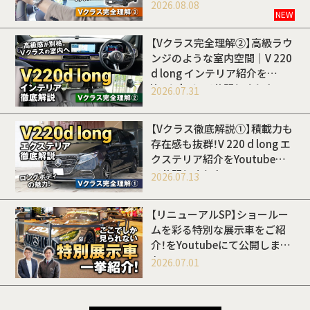
開しました
2026.08.08
NEW
【Vクラス完全理解②】高級ラウ
ンジのような室内空間｜V 220
d long インテリア紹介を
Youtubeにて公開しました
2026.07.31
【Vクラス徹底解説①】積載力も
存在感も抜群！V 220 d long エ
クステリア紹介をYoutubeに
て公開しました
2026.07.13
【リニューアルSP】ショールー
ムを彩る特別な展示車をご紹
介！をYoutubeにて公開しまし
た
2026.07.01