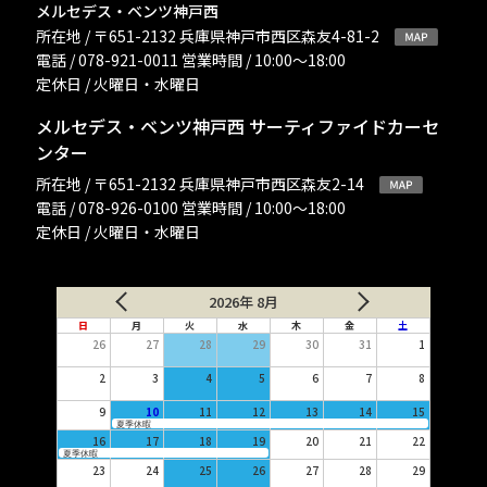
メルセデス・ベンツ神戸西
所在地 / 〒651-2132 兵庫県神戸市西区森友4-81-2
電話 / 078-921-0011 営業時間 / 10:00〜18:00
定休日 / 火曜日・水曜日
メルセデス・ベンツ神戸西 サーティファイドカーセ
ンター
所在地 / 〒651-2132 兵庫県神戸市西区森友2-14
電話 / 078-926-0100 営業時間 / 10:00〜18:00
定休日 / 火曜日・水曜日
2026年 8月
日
月
火
水
木
金
土
26
27
28
29
30
31
1
2
3
4
5
6
7
8
9
10
11
12
13
14
15
夏季休暇
16
17
18
19
20
21
22
夏季休暇
23
24
25
26
27
28
29