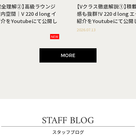
完全理解②】高級ラウンジ
【Vクラス徹底解説①】積
間｜V 220 d long イ
感も抜群！V 220 d lon
介をYoutubeにて公開し
紹介をYoutubeにて公
2026.07.13
NEW
MORE
STAFF BLOG
スタッフブログ