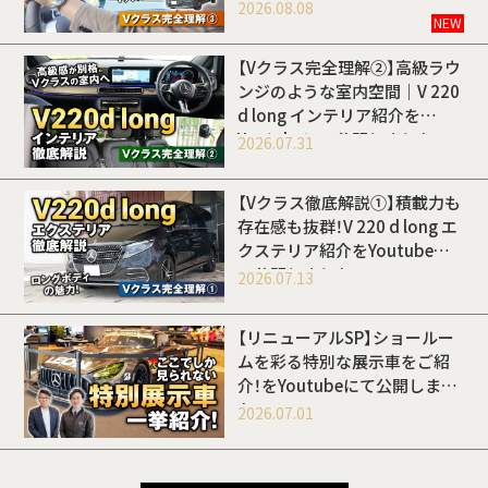
開しました
2026.08.08
NEW
【Vクラス完全理解②】高級ラウ
ンジのような室内空間｜V 220
d long インテリア紹介を
Youtubeにて公開しました
2026.07.31
【Vクラス徹底解説①】積載力も
存在感も抜群！V 220 d long エ
クステリア紹介をYoutubeに
て公開しました
2026.07.13
【リニューアルSP】ショールー
ムを彩る特別な展示車をご紹
介！をYoutubeにて公開しまし
た
2026.07.01