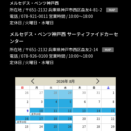
メルセデス・ベンツ神戸西
所在地 / 〒651-2132 兵庫県神戸市西区森友4-81-2
電話 / 078-921-0011 営業時間 / 10:00〜18:00
定休日 / 火曜日・水曜日
メルセデス・ベンツ神戸西 サーティファイドカーセ
ンター
所在地 / 〒651-2132 兵庫県神戸市西区森友2-14
電話 / 078-926-0100 営業時間 / 10:00〜18:00
定休日 / 火曜日・水曜日
2026年 8月
日
月
火
水
木
金
土
26
27
28
29
30
31
1
2
3
4
5
6
7
8
9
10
11
12
13
14
15
夏季休暇
16
17
18
19
20
21
22
夏季休暇
23
24
25
26
27
28
29