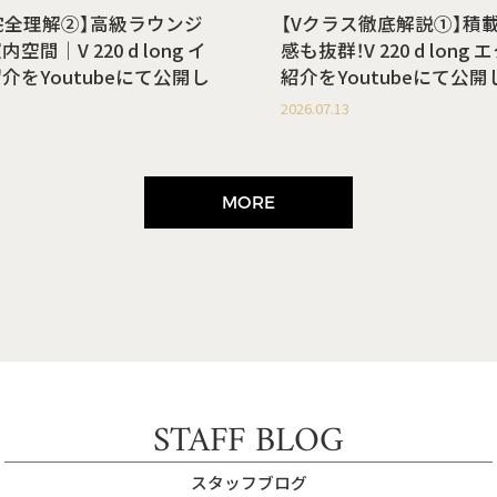
完全理解②】高級ラウンジ
【Vクラス徹底解説①】積
間｜V 220 d long イ
感も抜群！V 220 d lon
介をYoutubeにて公開し
紹介をYoutubeにて公
2026.07.13
MORE
STAFF BLOG
スタッフブログ