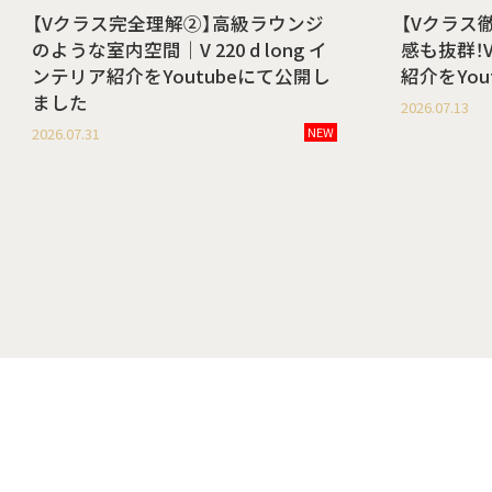
【Vクラス完全理解②】高級ラウンジ
【Vクラス
のような室内空間｜V 220 d long イ
感も抜群！V 
ンテリア紹介をYoutubeにて公開し
紹介をYo
ました
2026.07.13
2026.07.31
NEW