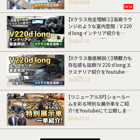
開しました
2026.08.08
NEW
【Vクラス完全理解②】高級ラウ
ンジのような室内空間｜V 220
d long インテリア紹介を
Youtubeにて公開しました
2026.07.31
【Vクラス徹底解説①】積載力も
存在感も抜群！V 220 d long エ
クステリア紹介をYoutubeに
て公開しました
2026.07.13
【リニューアルSP】ショールー
ムを彩る特別な展示車をご紹
介！をYoutubeにて公開しまし
た
2026.07.01