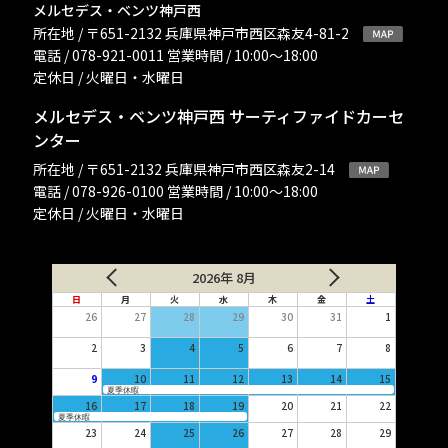
メルセデス・ベンツ神戸西
所在地 / 〒651-2132 兵庫県神戸市西区森友4-81-2
電話 / 078-921-0011 営業時間 / 10:00〜18:00
定休日 / 火曜日・水曜日
メルセデス・ベンツ神戸西 サーティファイドカーセ
ンター
所在地 / 〒651-2132 兵庫県神戸市西区森友2-14
電話 / 078-926-0100 営業時間 / 10:00〜18:00
定休日 / 火曜日・水曜日
2026年 8月
日
月
火
水
木
金
土
26
27
28
29
30
31
1
2
3
4
5
6
7
8
9
10
11
12
13
14
15
夏季休暇
16
17
18
19
20
21
22
夏季休暇
23
24
25
26
27
28
29