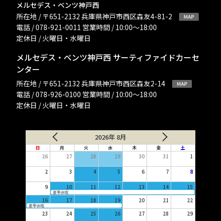
メルセデス・ベンツ神戸西
所在地 / 〒651-2132 兵庫県神戸市西区森友4-81-2
電話 / 078-921-0011 営業時間 / 10:00〜18:00
定休日 / 火曜日・水曜日
メルセデス・ベンツ神戸西 サーティファイドカーセ
ンター
所在地 / 〒651-2132 兵庫県神戸市西区森友2-14
電話 / 078-926-0100 営業時間 / 10:00〜18:00
定休日 / 火曜日・水曜日
2026年 8月
日
月
火
水
木
金
土
26
27
28
29
30
31
1
2
3
4
5
6
7
8
9
10
11
12
13
14
15
夏季休暇
16
17
18
19
20
21
22
夏季休暇
23
24
25
26
27
28
29