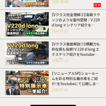
開しました
2026.08.08
NEW
【Vクラス完全理解②】高級ラウ
ンジのような室内空間｜V 220
d long インテリア紹介を
Youtubeにて公開しました
2026.07.31
【Vクラス徹底解説①】積載力も
存在感も抜群！V 220 d long エ
クステリア紹介をYoutubeに
て公開しました
2026.07.13
【リニューアルSP】ショールー
ムを彩る特別な展示車をご紹
介！をYoutubeにて公開しまし
た
2026.07.01