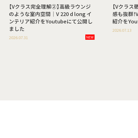
【Vクラス完全理解②】高級ラウンジ
【Vクラス
のような室内空間｜V 220 d long イ
感も抜群！V 
ンテリア紹介をYoutubeにて公開し
紹介をYo
ました
2026.07.13
2026.07.31
NEW