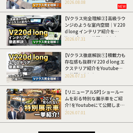
開しました
2026.08.08
NEW
【Vクラス完全理解②】高級ラウ
ンジのような室内空間｜V 220
d long インテリア紹介を
Youtubeにて公開しました
2026.07.31
【Vクラス徹底解説①】積載力も
存在感も抜群！V 220 d long エ
クステリア紹介をYoutubeに
て公開しました
2026.07.13
【リニューアルSP】ショールー
ムを彩る特別な展示車をご紹
介！をYoutubeにて公開しまし
た
2026.07.01