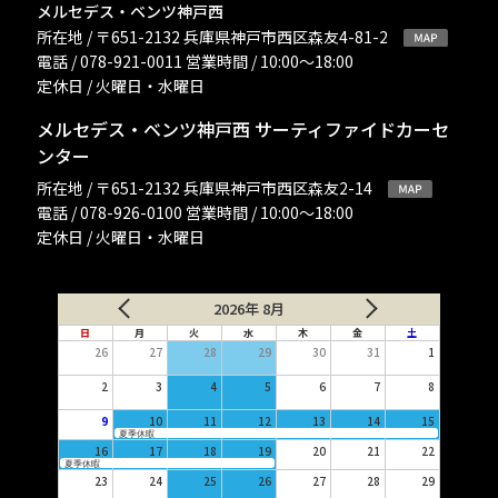
メルセデス・ベンツ神戸西
所在地 / 〒651-2132 兵庫県神戸市西区森友4-81-2
電話 / 078-921-0011 営業時間 / 10:00〜18:00
定休日 / 火曜日・水曜日
メルセデス・ベンツ神戸西 サーティファイドカーセ
ンター
所在地 / 〒651-2132 兵庫県神戸市西区森友2-14
電話 / 078-926-0100 営業時間 / 10:00〜18:00
定休日 / 火曜日・水曜日
2026年 8月
日
月
火
水
木
金
土
26
27
28
29
30
31
1
2
3
4
5
6
7
8
9
10
11
12
13
14
15
夏季休暇
16
17
18
19
20
21
22
夏季休暇
23
24
25
26
27
28
29