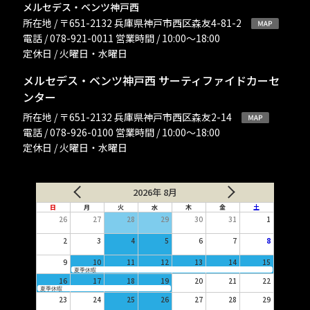
メルセデス・ベンツ神戸西
所在地 / 〒651-2132 兵庫県神戸市西区森友4-81-2
電話 / 078-921-0011 営業時間 / 10:00〜18:00
定休日 / 火曜日・水曜日
メルセデス・ベンツ神戸西 サーティファイドカーセ
ンター
所在地 / 〒651-2132 兵庫県神戸市西区森友2-14
電話 / 078-926-0100 営業時間 / 10:00〜18:00
定休日 / 火曜日・水曜日
2026年 8月
日
月
火
水
木
金
土
26
27
28
29
30
31
1
2
3
4
5
6
7
8
9
10
11
12
13
14
15
夏季休暇
16
17
18
19
20
21
22
夏季休暇
23
24
25
26
27
28
29