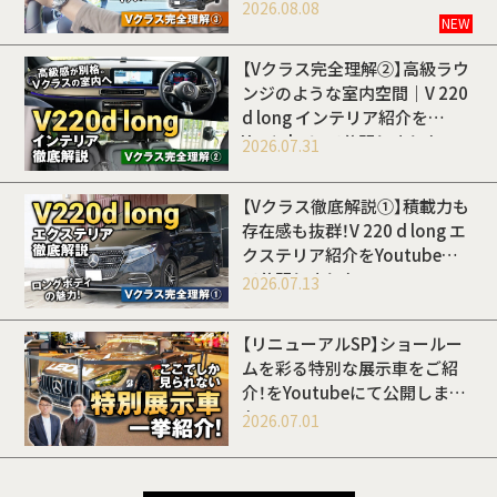
開しました
2026.08.08
NEW
【Vクラス完全理解②】高級ラウ
ンジのような室内空間｜V 220
d long インテリア紹介を
Youtubeにて公開しました
2026.07.31
【Vクラス徹底解説①】積載力も
存在感も抜群！V 220 d long エ
クステリア紹介をYoutubeに
て公開しました
2026.07.13
【リニューアルSP】ショールー
ムを彩る特別な展示車をご紹
介！をYoutubeにて公開しまし
た
2026.07.01