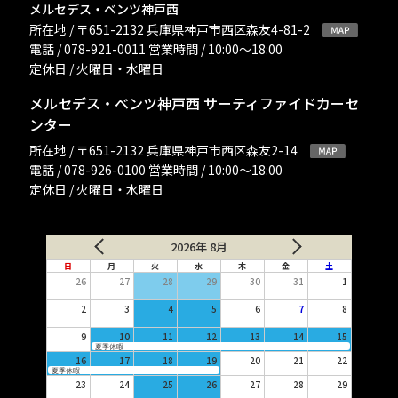
メルセデス・ベンツ神戸西
所在地 / 〒651-2132 兵庫県神戸市西区森友4-81-2
電話 / 078-921-0011 営業時間 / 10:00〜18:00
定休日 / 火曜日・水曜日
メルセデス・ベンツ神戸西 サーティファイドカーセ
ンター
所在地 / 〒651-2132 兵庫県神戸市西区森友2-14
電話 / 078-926-0100 営業時間 / 10:00〜18:00
定休日 / 火曜日・水曜日
2026年 8月
日
月
火
水
木
金
土
26
27
28
29
30
31
1
2
3
4
5
6
7
8
9
10
11
12
13
14
15
夏季休暇
16
17
18
19
20
21
22
夏季休暇
23
24
25
26
27
28
29