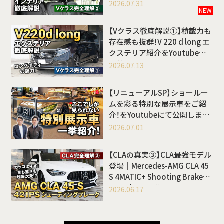
Youtubeにて公開しました
2026.07.31
NEW
【Vクラス徹底解説①】積載力も
存在感も抜群！V 220 d long エ
クステリア紹介をYoutubeに
て公開しました
2026.07.13
【リニューアルSP】ショールー
ムを彩る特別な展示車をご紹
介！をYoutubeにて公開しまし
た
2026.07.01
【CLAの真実③】CLA最強モデル
登場｜Mercedes-AMG CLA 45
S 4MATIC+ Shooting Brakeを
Youtubeにて公開しました
2026.06.17