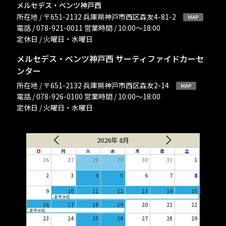
メルセデス・ベンツ神戸西
所在地 / 〒651-2132 兵庫県神戸市西区森友4-81-2
電話 / 078-921-0011 営業時間 / 10:00〜18:00
定休日 / 火曜日・水曜日
メルセデス・ベンツ神戸西 サーティファイドカーセ
ンター
所在地 / 〒651-2132 兵庫県神戸市西区森友2-14
電話 / 078-926-0100 営業時間 / 10:00〜18:00
定休日 / 火曜日・水曜日
2026年 8月
日
月
火
水
木
金
土
26
27
28
29
30
31
1
2
3
4
5
6
7
8
9
10
11
12
13
14
15
夏季休暇
16
17
18
19
20
21
22
夏季休暇
23
24
25
26
27
28
29