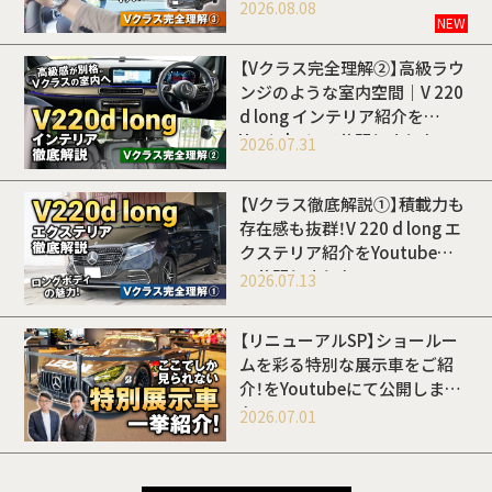
開しました
2026.08.08
NEW
【Vクラス完全理解②】高級ラウ
ンジのような室内空間｜V 220
d long インテリア紹介を
Youtubeにて公開しました
2026.07.31
【Vクラス徹底解説①】積載力も
存在感も抜群！V 220 d long エ
クステリア紹介をYoutubeに
て公開しました
2026.07.13
【リニューアルSP】ショールー
ムを彩る特別な展示車をご紹
介！をYoutubeにて公開しまし
た
2026.07.01