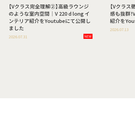
【Vクラス完全理解②】高級ラウンジ
【Vクラス
のような室内空間｜V 220 d long イ
感も抜群！V 
ンテリア紹介をYoutubeにて公開し
紹介をYo
ました
2026.07.13
2026.07.31
NEW