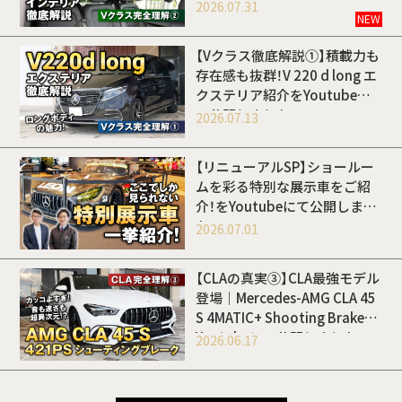
Youtubeにて公開しました
2026.07.31
NEW
【Vクラス徹底解説①】積載力も
存在感も抜群！V 220 d long エ
クステリア紹介をYoutubeに
て公開しました
2026.07.13
【リニューアルSP】ショールー
ムを彩る特別な展示車をご紹
介！をYoutubeにて公開しまし
た
2026.07.01
【CLAの真実③】CLA最強モデル
登場｜Mercedes-AMG CLA 45
S 4MATIC+ Shooting Brakeを
Youtubeにて公開しました
2026.06.17