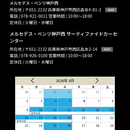
メルセデス・ベンツ神戸西
所在地 / 〒651-2132 兵庫県神戸市西区森友4-81-2
電話 / 078-921-0011 営業時間 / 10:00〜18:00
定休日 / 火曜日・水曜日
メルセデス・ベンツ神戸西 サーティファイドカーセ
ンター
所在地 / 〒651-2132 兵庫県神戸市西区森友2-14
電話 / 078-926-0100 営業時間 / 10:00〜18:00
定休日 / 火曜日・水曜日
2026年 8月
日
月
火
水
木
金
土
26
27
28
29
30
31
1
2
3
4
5
6
7
8
9
10
11
12
13
14
15
夏季休暇
16
17
18
19
20
21
22
夏季休暇
23
24
25
26
27
28
29